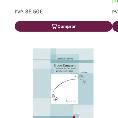
¡G
35,50€
PVP.
PV
Comprar