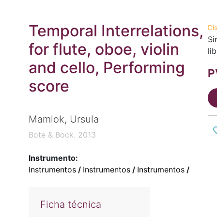
Temporal Interrelations,
Di
Si
for flute, oboe, violin
li
and cello, Performing
P
score
Mamlok, Ursula
Bote & Bock. 2013
Instrumento:
Instrumentos
/
Instrumentos
/
Instrumentos
/
Ficha técnica