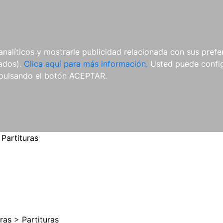
ES
ES
REVISTAS
CDS Y
MATERIAL
analíticos y mostrarle publicidad relacionada con sus prefer
DVDS
COMPLEMENTARIO
tados).
Clica aquí para más información.
Usted puede configu
pulsando el botón ACEPTAR.
>
Partituras
uras
>
Partituras