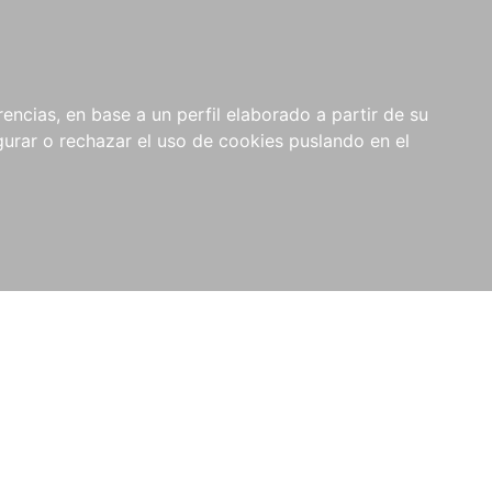
0
NOVEDADES
NOTICIAS
COMPRAS
encias, en base a un perfil elaborado a partir de su
INSTITUCIONALES
rar o rechazar el uso de cookies puslando en el