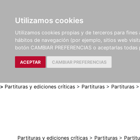
Utilizamos cookies
LIBROS
MÉTODOS Y
PARTITURAS Y EDICION
Utilizamos cookies propias y de terceros para fines 
EJERCICIOS
CRÍTICAS
hábitos de navegación (por ejemplo, sitios web visi
botón CAMBIAR PREFERENCIAS o aceptarlas todas 
ACEPTAR
CAMBIAR PREFERENCIAS
>
Partituras y ediciones críticas
>
Partituras
>
Partituras
Partituras y ediciones críticas
>
Partituras
>
Partit