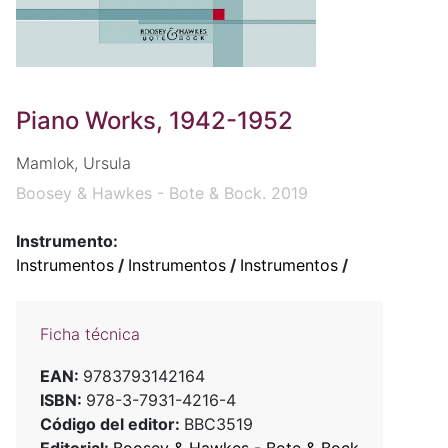
Piano Works, 1942-1952
Mamlok, Ursula
Boosey & Hawkes - Bote & Bock. 2019
Instrumento:
Instrumentos
/
Instrumentos
/
Instrumentos
/
Ficha técnica
EAN:
9783793142164
ISBN:
978-3-7931-4216-4
Código del editor:
BBC3519
Editorial:
Boosey & Hawkes - Bote & Bock