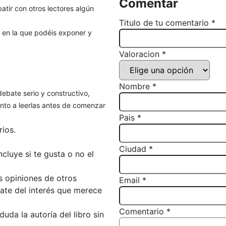
Comentar
atir con otros lectores algún
Titulo de tu comentario *
, en la que podéis exponer y
Valoracion *
Nombre *
debate serio y constructivo,
to a leerlas antes de comenzar
Pais *
ios.
Ciudad *
luye si te gusta o no el
s opiniones de otros
Email *
bate del interés que merece
Comentario *
da la autoría del libro sin