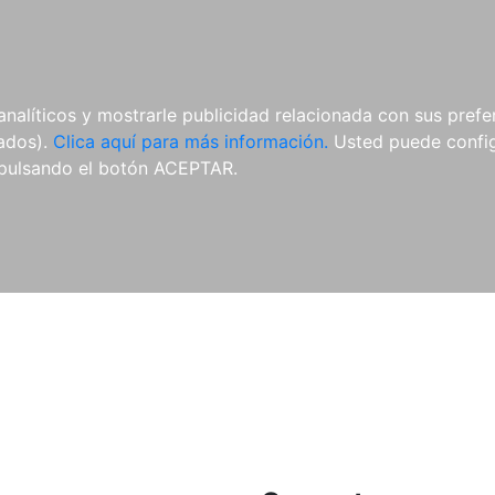
ES
ES
REVISTAS
CDS Y
MATERIAL
analíticos y mostrarle publicidad relacionada con sus prefer
DVDS
COMPLEMENTARIO
tados).
Clica aquí para más información.
Usted puede configu
pulsando el botón ACEPTAR.