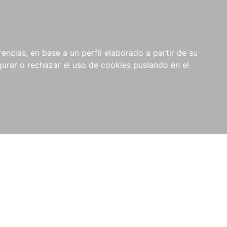
0
NOVEDADES
NOTICIAS
COMPRAS
encias, en base a un perfil elaborado a partir de su
INSTITUCIONALES
rar o rechazar el uso de cookies puslando en el