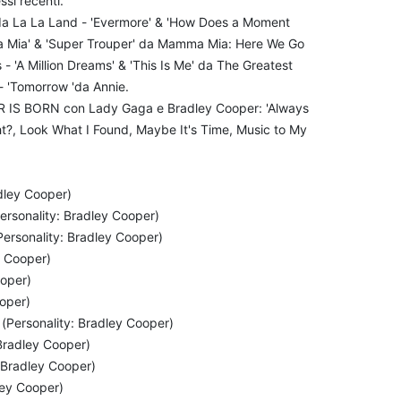
ssi recenti.
s' da La La Land - 'Evermore' & 'How Does a Moment
ma Mia' & 'Super Trouper' da Mamma Mia: Here We Go
- 'A Million Dreams' & 'This Is Me' da The Greatest
- 'Tomorrow 'da Annie.
AR IS BORN con Lady Gaga e Bradley Cooper: 'Always
ht?, Look What I Found, Maybe It's Time, Music to My
adley Cooper)
rsonality: Bradley Cooper)
Personality: Bradley Cooper)
y Cooper)
ooper)
ooper)
(Personality: Bradley Cooper)
Bradley Cooper)
: Bradley Cooper)
ley Cooper)