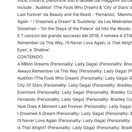
voce, chitarra, pianoforte solo e ukulele dai maggiore succe
Include : 'Audition' (The Fools Who Dream) & 'City of Star
Last Forever' da Beauty and the Beast - 'Fernando', 'Mam
Again -' I Dreamed a Dream' & 'Suddenly' da Les Misérables 
Showman - 'On the Steps of the Palace' da Into the Woods 
E 7 canzoni dal grande successo del 2018, il remake A ST
Remember Us This Way, I'll Never Love Again, Is That Alrig
Eyes', e 'Shallow'.
CONTENIDO:
A Million Dreams (Personality: Lady Gaga) (Personality: Br
Always Remember Us This Way (Personality: Lady Gaga) (Pe
Audition (The Fools Who Dream) (Personality: Lady Gaga) (
City Of Stars (Personality: Lady Gaga) (Personality: Bradle
Evermore (Personality: Lady Gaga) (Personality: Bradley C
Fernando (Personality: Lady Gaga) (Personality: Bradley C
How Does A Moment Last Forever (Personality: Lady Gaga) 
I Dreamed A Dream (Personality: Lady Gaga) (Personality: 
I'll Never Love Again (Personality: Lady Gaga) (Personality
Is That Alright? (Personality: Lady Gaga) (Personality: Brad