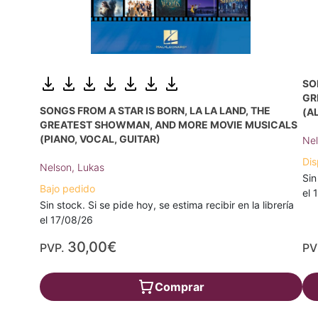
SO
GR
SONGS FROM A STAR IS BORN, LA LA LAND, THE
(A
GREATEST SHOWMAN, AND MORE MOVIE MUSICALS
(PIANO, VOCAL, GUITAR)
Nel
Dis
Nelson, Lukas
Sin
Bajo pedido
el 
Sin stock. Si se pide hoy, se estima recibir en la librería
el 17/08/26
30,00€
PVP.
PV
Comprar