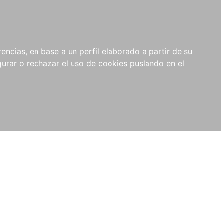
0
NOVEDADES
NOTICIAS
COMPRAS
encias, en base a un perfil elaborado a partir de su
INSTITUCIONALES
rar o rechazar el uso de cookies puslando en el