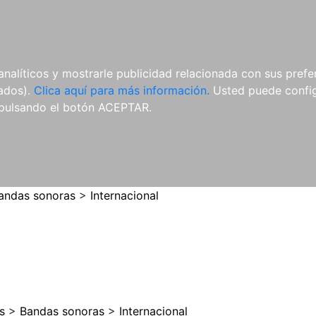
ES
ES
REVISTAS
CDS Y
MATERIAL
analíticos y mostrarle publicidad relacionada con sus prefer
DVDS
COMPLEMENTARIO
tados).
Clica aquí para más información.
Usted puede configu
pulsando el botón ACEPTAR.
andas sonoras
>
Internacional
s
>
Bandas sonoras
>
Internacional