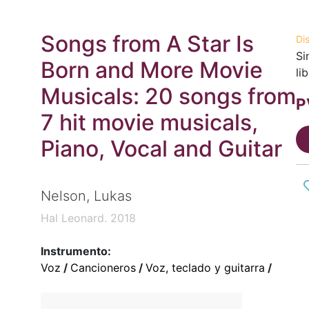
Songs from A Star Is
Di
Si
Born and More Movie
li
Musicals: 20 songs from
P
7 hit movie musicals,
Piano, Vocal and Guitar
Nelson, Lukas
Hal Leonard. 2018
Instrumento:
Voz
/
Cancioneros
/
Voz, teclado y guitarra
/