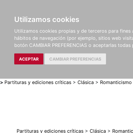
Utilizamos cookies
LIBROS
MÉTODOS Y
PARTITURAS Y EDICION
Utilizamos cookies propias y de terceros para fines 
EJERCICIOS
CRÍTICAS
hábitos de navegación (por ejemplo, sitios web visi
botón CAMBIAR PREFERENCIAS o aceptarlas todas 
ACEPTAR
CAMBIAR PREFERENCIAS
>
Partituras y ediciones críticas
>
Clásica
>
Romanticismo
Partituras y ediciones críticas
>
Clásica
>
Romanti