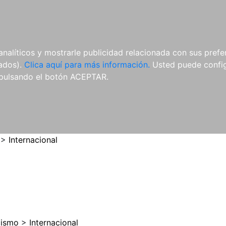
ES
ES
REVISTAS
CDS Y
MATERIAL
analíticos y mostrarle publicidad relacionada con sus prefer
DVDS
COMPLEMENTARIO
tados).
Clica aquí para más información.
Usted puede configu
pulsando el botón ACEPTAR.
>
Internacional
cismo
>
Internacional