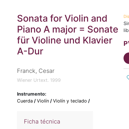
Sonata for Violin and
Di
Si
Piano A major = Sonate
li
für Violine und Klavier
P
A-Dur
Franck, Cesar
Wiener Urtext. 1999
Instrumento:
Cuerda
/
Violín
/
Violín y teclado
/
Ficha técnica