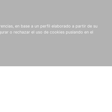
0
NOVEDADES
NOTICIAS
COMPRAS
encias, en base a un perfil elaborado a partir de su
INSTITUCIONALES
rar o rechazar el uso de cookies puslando en el