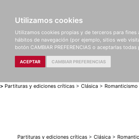
Utilizamos cookies
LIBROS
MÉTODOS Y
PARTITURAS Y EDICION
Utilizamos cookies propias y de terceros para fines 
EJERCICIOS
CRÍTICAS
hábitos de navegación (por ejemplo, sitios web visi
botón CAMBIAR PREFERENCIAS o aceptarlas todas 
ACEPTAR
CAMBIAR PREFERENCIAS
>
Partituras y ediciones críticas
>
Clásica
>
Romanticismo
Partituras y ediciones críticas
>
Clásica
>
Romanti