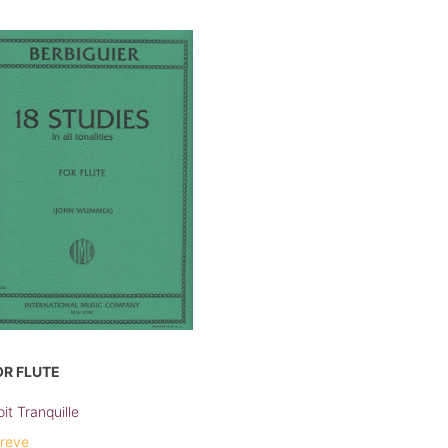
OR FLUTE
it Tranquille
breve