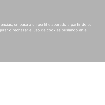
0
NOVEDADES
NOTICIAS
COMPRAS
encias, en base a un perfil elaborado a partir de su
INSTITUCIONALES
rar o rechazar el uso de cookies puslando en el