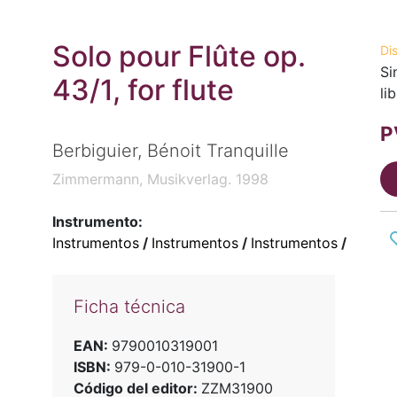
Solo pour Flûte op.
Di
Si
43/1, for flute
li
P
Berbiguier, Bénoit Tranquille
Zimmermann, Musikverlag. 1998
Instrumento:
Instrumentos
/
Instrumentos
/
Instrumentos
/
Ficha técnica
EAN:
9790010319001
ISBN:
979-0-010-31900-1
Código del editor:
ZZM31900