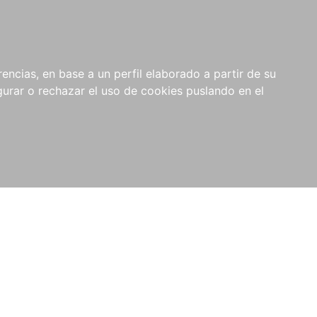
0
NOVEDADES
NOTICIAS
COMPRAS
encias, en base a un perfil elaborado a partir de su
INSTITUCIONALES
rar o rechazar el uso de cookies puslando en el