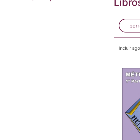
Libro
borr
Incluir ag