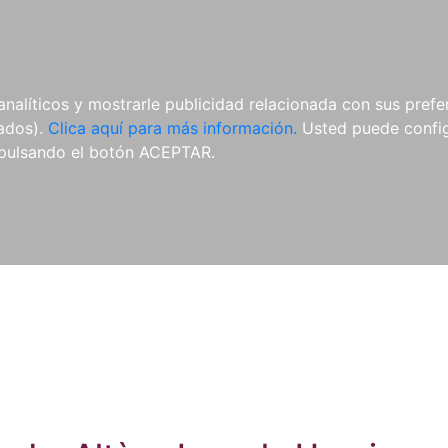
ES
ES
REVISTAS
CDS Y
MATERIAL
analíticos y mostrarle publicidad relacionada con sus prefer
DVDS
COMPLEMENTARIO
tados).
Clica aquí para más información.
Usted puede configu
pulsando el botón ACEPTAR.