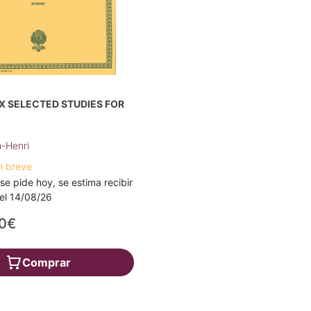
X SELECTED STUDIES FOR
h-Henri
n breve
 se pide hoy, se estima recibir
a el 14/08/26
70€
Comprar