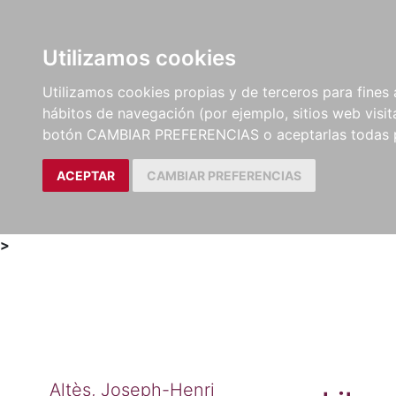
Utilizamos cookies
LIBROS
MÉTODOS Y
PARTITURAS Y EDICION
Utilizamos cookies propias y de terceros para fines 
EJERCICIOS
CRÍTICAS
hábitos de navegación (por ejemplo, sitios web visi
botón CAMBIAR PREFERENCIAS o aceptarlas todas 
ACEPTAR
CAMBIAR PREFERENCIAS
>
Altès, Joseph-Henri