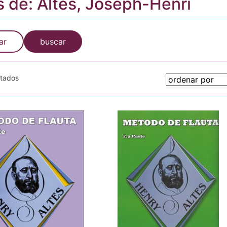
s de: Altès, Joseph-Henri
ar
buscar
otados