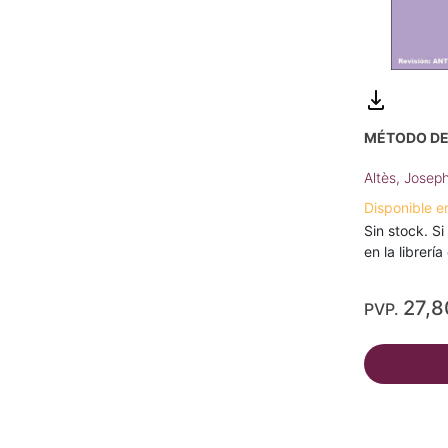
MÉTODO DE 
Altès, Josep
Disponible e
Sin stock. Si
en la librerí
27,8
PVP.