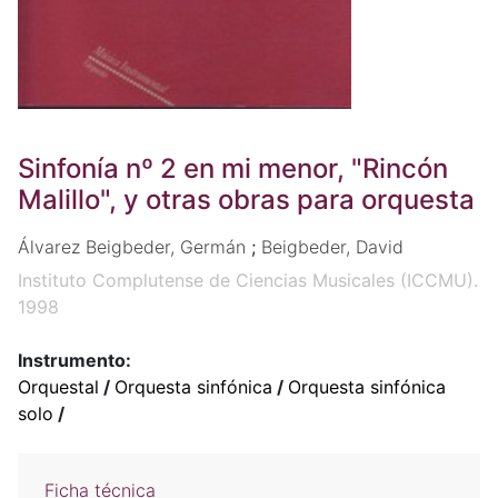
Sinfonía nº 2 en mi menor, "Rincón
Malillo", y otras obras para orquesta
Álvarez Beigbeder, Germán
;
Beigbeder, David
Instituto Complutense de Ciencias Musicales (ICCMU).
1998
Instrumento:
Orquestal
/
Orquesta sinfónica
/
Orquesta sinfónica
solo
/
Ficha técnica