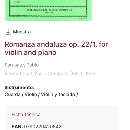
Muestra
Romanza andaluza op. 22/1, for
violin and piano
Sarasate, Pablo
International Music Company (IMC). 1972
Instrumento:
Cuerda
/
Violín
/
Violín y teclado
/
Ficha técnica
EAN:
9790220420542