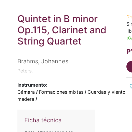
Quintet in B minor
Di
Si
Op.115, Clarinet and
li
String Quartet
¡G
P
Brahms, Johannes
Peters.
Instrumento:
Cámara
/
Formaciones mixtas
/
Cuerdas y viento
madera
/
Ficha técnica