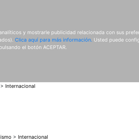
ES
ES
REVISTAS
CDS Y
MATERIAL
analíticos y mostrarle publicidad relacionada con sus prefer
DVDS
COMPLEMENTARIO
tados).
Clica aquí para más información.
Usted puede configu
pulsando el botón ACEPTAR.
>
Internacional
cismo
>
Internacional