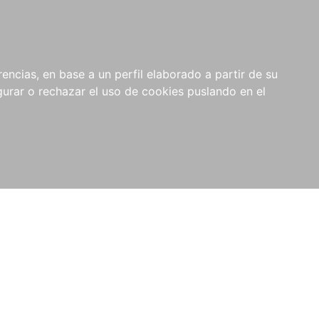
0
NOVEDADES
NOTICIAS
COMPRAS
encias, en base a un perfil elaborado a partir de su
INSTITUCIONALES
rar o rechazar el uso de cookies puslando en el