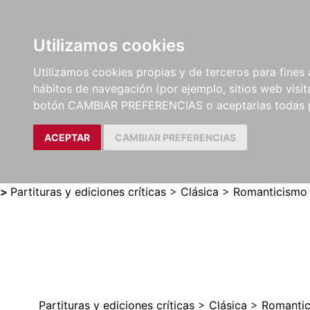
Utilizamos cookies
LIBROS
MÉTODOS Y
PARTITURAS Y EDICION
Utilizamos cookies propias y de terceros para fines 
EJERCICIOS
CRÍTICAS
hábitos de navegación (por ejemplo, sitios web visi
botón CAMBIAR PREFERENCIAS o aceptarlas todas 
ACEPTAR
CAMBIAR PREFERENCIAS
>
Partituras y ediciones críticas
>
Clásica
>
Romanticismo
Partituras y ediciones críticas
>
Clásica
>
Romanti