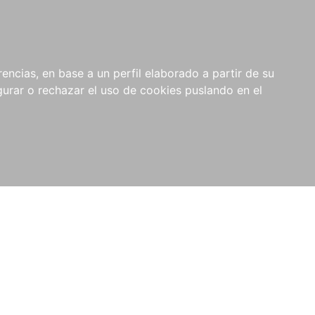
0
NOVEDADES
NOTICIAS
COMPRAS
encias, en base a un perfil elaborado a partir de su
INSTITUCIONALES
rar o rechazar el uso de cookies puslando en el