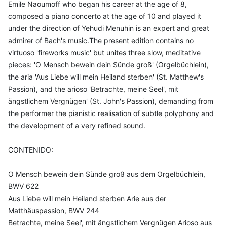
Emile Naoumoff who began his career at the age of 8,
composed a piano concerto at the age of 10 and played it
under the direction of Yehudi Menuhin is an expert and great
admirer of Bach's music.The present edition contains no
virtuoso 'fireworks music' but unites three slow, meditative
pieces: 'O Mensch bewein dein Sünde groß' (Orgelbüchlein),
the aria 'Aus Liebe will mein Heiland sterben' (St. Matthew's
Passion), and the arioso 'Betrachte, meine Seel', mit
ängstlichem Vergnügen' (St. John's Passion), demanding from
the performer the pianistic realisation of subtle polyphony and
the development of a very refined sound.
CONTENIDO:
O Mensch bewein dein Sünde groß aus dem Orgelbüchlein,
BWV 622
Aus Liebe will mein Heiland sterben Arie aus der
Matthäuspassion, BWV 244
Betrachte, meine Seel', mit ängstlichem Vergnügen Arioso aus