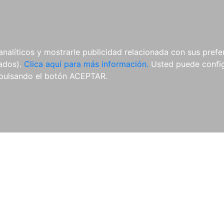
ES
ES
REVISTAS
CDS Y
MATERIAL
analíticos y mostrarle publicidad relacionada con sus prefer
DVDS
COMPLEMENTARIO
tados).
Clica aquí para más información.
Usted puede configu
pulsando el botón ACEPTAR.