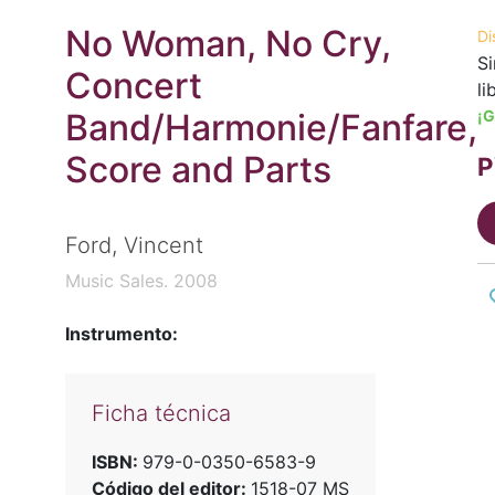
No Woman, No Cry,
Di
Si
Concert
li
Band/Harmonie/Fanfare,
¡G
Score and Parts
P
Ford, Vincent
Music Sales. 2008
Instrumento:
Ficha técnica
ISBN:
979-0-0350-6583-9
Código del editor:
1518-07 MS