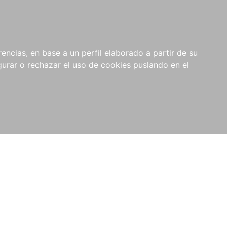
0
NOVEDADES
NOTICIAS
COMPRAS
encias, en base a un perfil elaborado a partir de su
INSTITUCIONALES
rar o rechazar el uso de cookies puslando en el