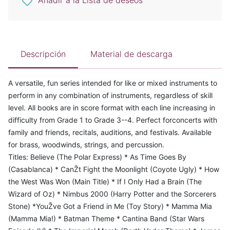
Añadir a la Lista de deseos
Descripción
Material de descarga
A versatile, fun series intended for like or mixed instruments to
perform in any combination of instruments, regardless of skill
level. All books are in score format with each line increasing in
difficulty from Grade 1 to Grade 3--4. Perfect forconcerts with
family and friends, recitals, auditions, and festivals. Available
for brass, woodwinds, strings, and percussion.
Titles: Believe (The Polar Express) * As Time Goes By
(Casablanca) * CanŽt Fight the Moonlight (Coyote Ugly) * How
the West Was Won (Main Title) * If I Only Had a Brain (The
Wizard of Oz) * Nimbus 2000 (Harry Potter and the Sorcerers
Stone) *YouŽve Got a Friend in Me (Toy Story) * Mamma Mia
(Mamma Mia!) * Batman Theme * Cantina Band (Star Wars