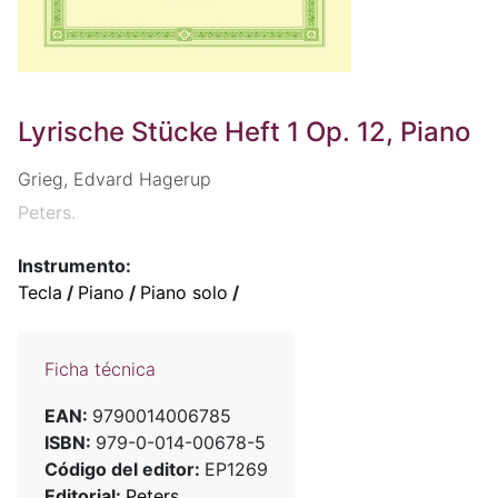
Lyrische Stücke Heft 1 Op. 12, Piano
Grieg, Edvard Hagerup
Peters.
Instrumento:
Tecla
/
Piano
/
Piano solo
/
Ficha técnica
EAN:
9790014006785
ISBN:
979-0-014-00678-5
Código del editor:
EP1269
Editorial:
Peters