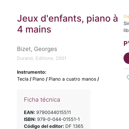
Jeux d'enfants, piano à
Di
Si
4 mains
li
P
Bizet, Georges
Durand, Editions. 2001
Instrumento:
Tecla
/
Piano
/
Piano a cuatro manos
/
Ficha técnica
EAN:
9790044015511
ISBN:
979-0-044-01551-1
Código del editor:
DF 1365