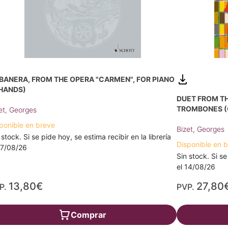
BANERA, FROM THE OPERA "CARMEN", FOR PIANO
 HANDS)
DUET FROM TH
TROMBONES (
et, Georges
ponible en breve
Bizet, Georges
 stock. Si se pide hoy, se estima recibir en la librería
Disponible en 
17/08/26
Sin stock. Si se
el 14/08/26
13,80€
27,80
P.
PVP.
Comprar