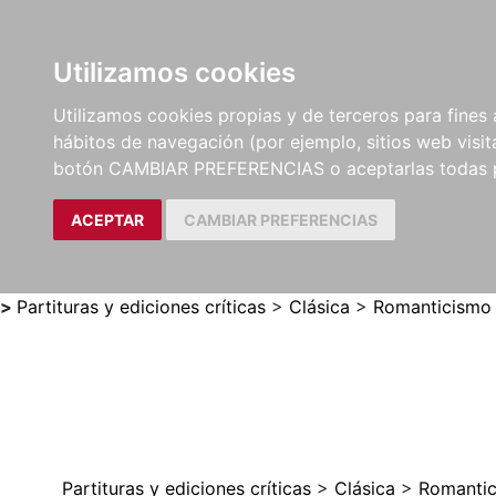
Utilizamos cookies
LIBROS
MÉTODOS Y
PARTITURAS Y EDICION
Utilizamos cookies propias y de terceros para fines 
EJERCICIOS
CRÍTICAS
hábitos de navegación (por ejemplo, sitios web visi
botón CAMBIAR PREFERENCIAS o aceptarlas todas 
ACEPTAR
CAMBIAR PREFERENCIAS
>
Partituras y ediciones críticas
>
Clásica
>
Romanticismo
Partituras y ediciones críticas
>
Clásica
>
Romanti