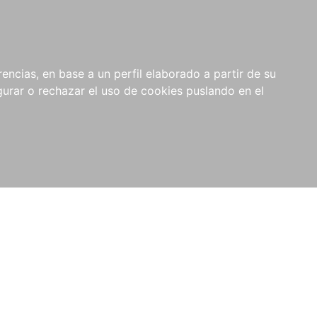
0
NOVEDADES
NOTICIAS
COMPRAS
encias, en base a un perfil elaborado a partir de su
INSTITUCIONALES
rar o rechazar el uso de cookies puslando en el