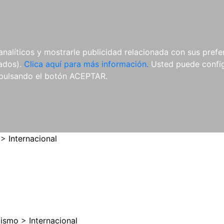
ES
ES
REVISTAS
CDS Y
MATERIAL
analíticos y mostrarle publicidad relacionada con sus prefer
DVDS
COMPLEMENTARIO
tados).
Clica aquí para más información.
Usted puede configu
pulsando el botón ACEPTAR.
>
Internacional
cismo
>
Internacional