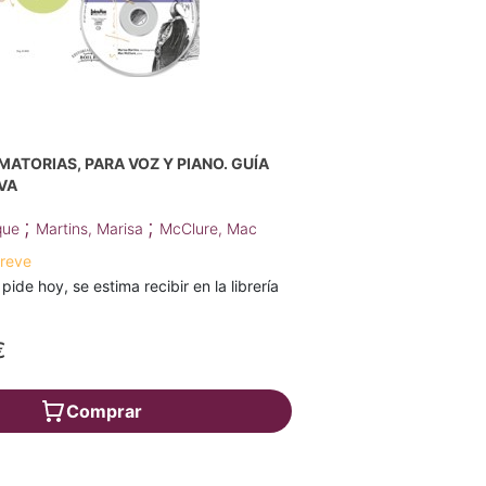
ATORIAS, PARA VOZ Y PIANO. GUÍA
VA
;
;
ique
Martins, Marisa
McClure, Mac
breve
 pide hoy, se estima recibir en la librería
€
Comprar