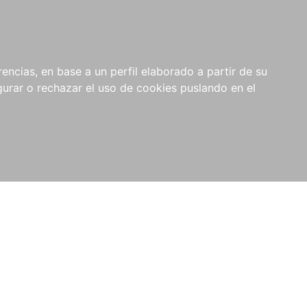
0
NOVEDADES
NOTICIAS
COMPRAS
encias, en base a un perfil elaborado a partir de su
INSTITUCIONALES
rar o rechazar el uso de cookies puslando en el