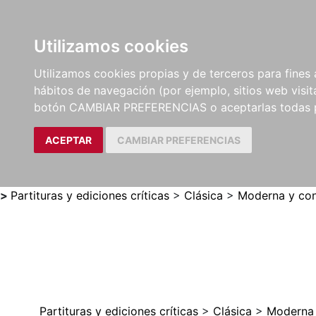
Utilizamos cookies
LIBROS
MÉTODOS Y
PARTITURAS Y EDICION
Utilizamos cookies propias y de terceros para fines 
EJERCICIOS
CRÍTICAS
hábitos de navegación (por ejemplo, sitios web visi
botón CAMBIAR PREFERENCIAS o aceptarlas todas 
ACEPTAR
CAMBIAR PREFERENCIAS
>
Partituras y ediciones críticas
>
Clásica
>
Moderna y con
Partituras y ediciones críticas
>
Clásica
>
Moderna 