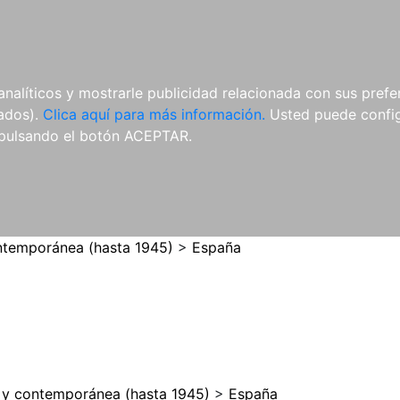
ES
ES
REVISTAS
CDS Y
MATERIAL
analíticos y mostrarle publicidad relacionada con sus prefer
DVDS
COMPLEMENTARIO
tados).
Clica aquí para más información.
Usted puede configu
pulsando el botón ACEPTAR.
temporánea (hasta 1945)
>
España
y contemporánea (hasta 1945)
>
España