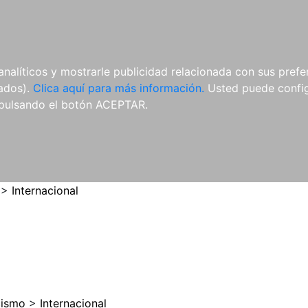
ES
ES
REVISTAS
CDS Y
MATERIAL
analíticos y mostrarle publicidad relacionada con sus prefer
DVDS
COMPLEMENTARIO
tados).
Clica aquí para más información.
Usted puede configu
pulsando el botón ACEPTAR.
>
Internacional
cismo
>
Internacional