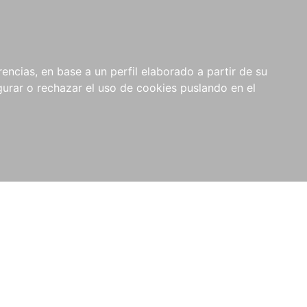
0
NOVEDADES
NOTICIAS
COMPRAS
encias, en base a un perfil elaborado a partir de su
INSTITUCIONALES
rar o rechazar el uso de cookies puslando en el