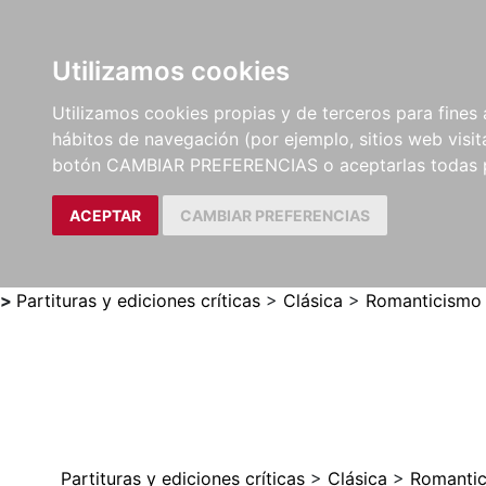
Utilizamos cookies
LIBROS
MÉTODOS Y
PARTITURAS Y EDICION
Utilizamos cookies propias y de terceros para fines 
EJERCICIOS
CRÍTICAS
hábitos de navegación (por ejemplo, sitios web visi
botón CAMBIAR PREFERENCIAS o aceptarlas todas 
ACEPTAR
CAMBIAR PREFERENCIAS
>
Partituras y ediciones críticas
>
Clásica
>
Romanticismo
Partituras y ediciones críticas
>
Clásica
>
Romanti