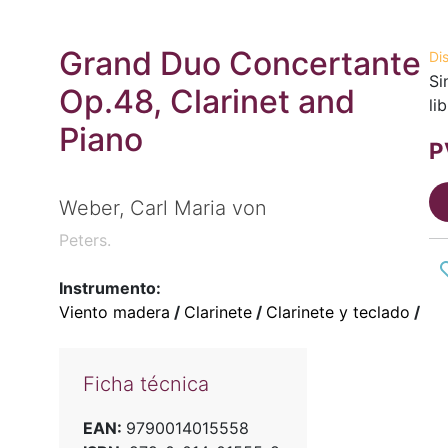
Grand Duo Concertante
Di
Si
Op.48, Clarinet and
li
Piano
P
Weber, Carl Maria von
Peters.
Instrumento:
Viento madera
/
Clarinete
/
Clarinete y teclado
/
Ficha técnica
EAN:
9790014015558