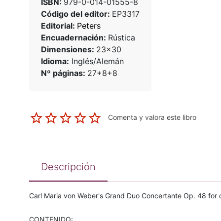
ISBN:
979-0-014-01555-8
Código del editor:
EP3317
Editorial:
Peters
Encuadernación:
Rústica
Dimensiones:
23x30
Idioma:
Inglés/Alemán
Nº páginas:
27+8+8
Comenta y valora este libro
Descripción
Carl Maria von Weber's Grand Duo Concertante Op. 48 for cla
CONTENIDO: