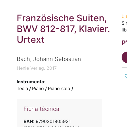
Französische Suiten,
Di
Si
BWV 812-817, Klavier.
li
Urtext
P
Bach, Johann Sebastian
Henle Verlag. 2017
Instrumento:
Tecla
/
Piano
/
Piano solo
/
Ficha técnica
EAN:
9790201805931