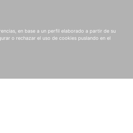
0
NOVEDADES
NOTICIAS
COMPRAS
encias, en base a un perfil elaborado a partir de su
INSTITUCIONALES
rar o rechazar el uso de cookies puslando en el