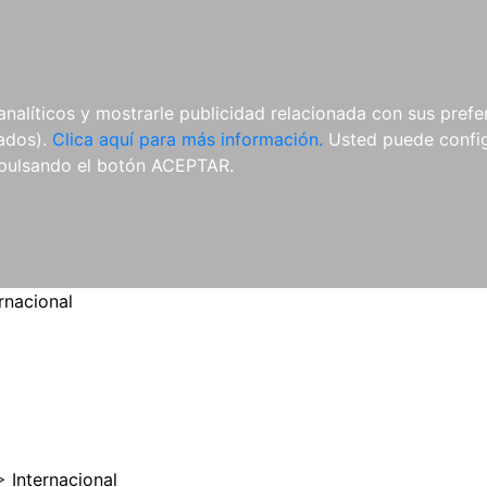
ES
ES
REVISTAS
CDS Y
MATERIAL
analíticos y mostrarle publicidad relacionada con sus prefer
DVDS
COMPLEMENTARIO
tados).
Clica aquí para más información.
Usted puede configu
pulsando el botón ACEPTAR.
rnacional
>
Internacional