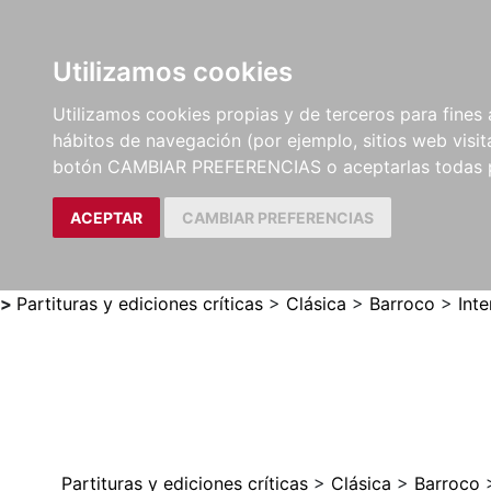
Utilizamos cookies
LIBROS
MÉTODOS Y
PARTITURAS Y EDICION
Utilizamos cookies propias y de terceros para fines 
EJERCICIOS
CRÍTICAS
hábitos de navegación (por ejemplo, sitios web visi
botón CAMBIAR PREFERENCIAS o aceptarlas todas 
ACEPTAR
CAMBIAR PREFERENCIAS
>
Partituras y ediciones críticas
>
Clásica
>
Barroco
>
Inte
Partituras y ediciones críticas
>
Clásica
>
Barroco