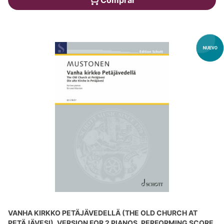
VANHA KIRKKO PETÄJÄVEDELLÄ (THE OLD CHURCH AT
PETÄJÄVESI), VERSION FOR 2 PIANOS, PERFORMING SCORE