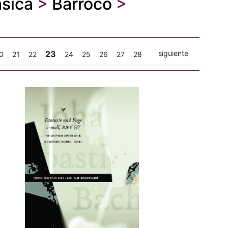
ásica
>
Barroco
>
23
siguiente
0
21
22
24
25
26
27
28