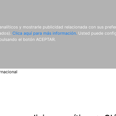
ES
ES
REVISTAS
CDS Y
MATERIAL
analíticos y mostrarle publicidad relacionada con sus prefer
DVDS
COMPLEMENTARIO
tados).
Clica aquí para más información.
Usted puede configu
pulsando el botón ACEPTAR.
rnacional