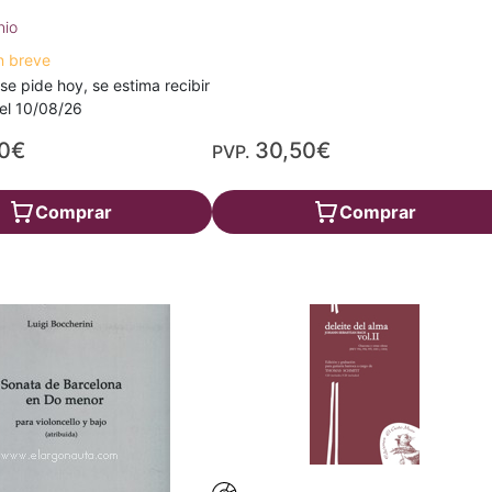
nio
n breve
 se pide hoy, se estima recibir
a el 10/08/26
20€
30,50€
PVP.
Comprar
Comprar