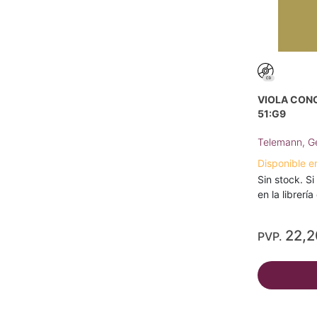
VIOLA CON
51:G9
Telemann, Ge
Disponible e
Sin stock. Si
en la librerí
22,
PVP.