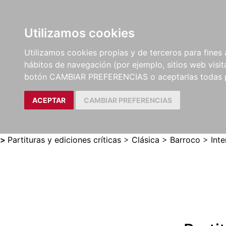
Utilizamos cookies
LIBROS
MÉTODOS Y
PARTITURAS Y EDICION
Utilizamos cookies propias y de terceros para fines 
EJERCICIOS
CRÍTICAS
hábitos de navegación (por ejemplo, sitios web visi
botón CAMBIAR PREFERENCIAS o aceptarlas todas 
ACEPTAR
CAMBIAR PREFERENCIAS
>
Partituras y ediciones críticas
>
Clásica
>
Barroco
>
Inte