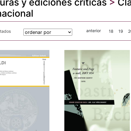
turas y ediciones críticas
>
Cl
nacional
anterior
otados
18
19
2