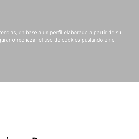
0
NOVEDADES
NOTICIAS
COMPRAS
encias, en base a un perfil elaborado a partir de su
INSTITUCIONALES
rar o rechazar el uso de cookies puslando en el