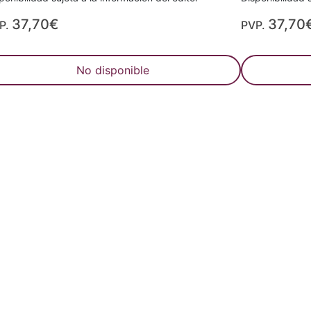
37,70€
37,70
P.
PVP.
No disponible