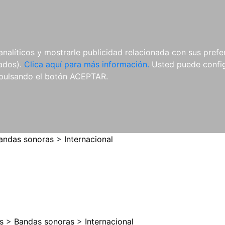
ES
ES
REVISTAS
CDS Y
MATERIAL
analíticos y mostrarle publicidad relacionada con sus prefer
DVDS
COMPLEMENTARIO
tados).
Clica aquí para más información.
Usted puede configu
pulsando el botón ACEPTAR.
andas sonoras
>
Internacional
s
>
Bandas sonoras
>
Internacional