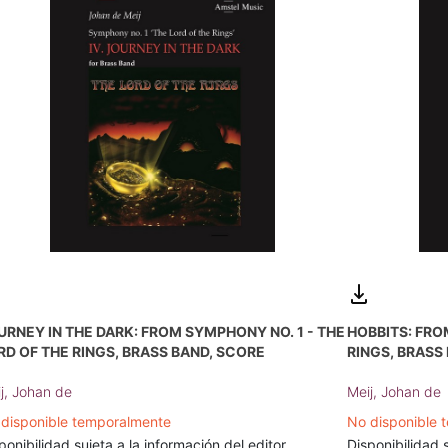
URNEY IN THE DARK: FROM SYMPHONY NO. 1 - THE
HOBBITS: FRO
RD OF THE RINGS, BRASS BAND, SCORE
RINGS, BRASS
j, Johan de
Meij, Johan de
disponible temporalmente
No disponible 
ponibilidad sujeta a la información del editor
Disponibilidad s