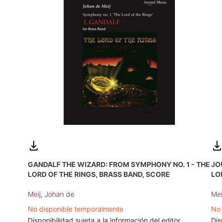
GANDALF THE WIZARD: FROM SYMPHONY NO. 1 - THE
JO
LORD OF THE RINGS, BRASS BAND, SCORE
LO
Meij, Johan de
Mei
No disponible temporalmente
No 
Disponibilidad sujeta a la información del editor
Dis