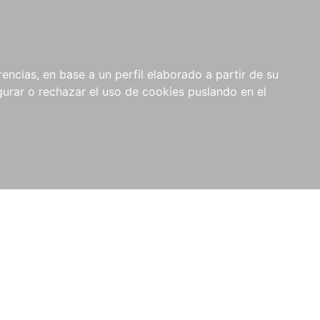
0
NOVEDADES
NOTICIAS
COMPRAS
encias, en base a un perfil elaborado a partir de su
INSTITUCIONALES
rar o rechazar el uso de cookies puslando en el