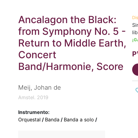
Ancalagon the Black:
Di
Si
from Symphony No. 5 -
li
Return to Middle Earth,
¡G
Concert
P
Band/Harmonie, Score
Meij, Johan de
Amstel. 2019
Instrumento:
Orquestal
/
Banda
/
Banda a solo
/