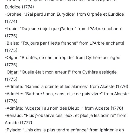
Euridice (1774)
-Orphée: "J?ai perdu mon Eurydice" from Orphée et Euridice
(1774)
-Lubin: "Du jeune objet que j?adore" from L?Arbre enchanté
(1775)
-Blaise: "Toujours par fillette franche" from L?Arbre enchanté
(1775)
-Olgar: "Brontès, ce chef intrépide" from Cythère assiégée
(1775)
-Olgar: "Quelle était mon erreur !" from Cythère assiégée
(1775)
-Admète: "Bannis la crainte et les alarmes" from Alceste (1776)
-Admète: "Barbare ! non, sans toi je ne puis vivre" from Alceste
(1776)
-Admète: "Alceste ! au nom des Dieux !" from Alceste (1776)
-Renaud: "Plus j?observe ces lieux, et plus je les admire" from
Armide (1777)
-Pylade: "Unis dès la plus tendre enfance" from Iphigénie en