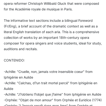
opera reformer Christoph Willibald Gluck that were composed
for the Académie royale de musique in Paris.
The informative text sections include a bilingual Foreword
(Fr/Eng), a brief account of the dramatic context as well as a
literal English translation of each aria. This is a comprehensive
collection of works by an important 18th-century opera
composer for opera singers and voice students, ideal for study,
auditions and recitals.
CONTENIDO:
-Achille: "Cruelle, non, jamais votre insensible coeur" from
Iphigénie en Aulide
-Achille: "Calchas, d?un trait mortel percé" from Iphigénie en
Aulide
-Achille: "J?obtiens l?objet que j?aime" from Iphigénie en Aulide
-Orphée: "Objet de mon amour" from Orphée et Euridice (1774)
-Orphée: "L?espoir renaît dans mon âme" from Orphée et