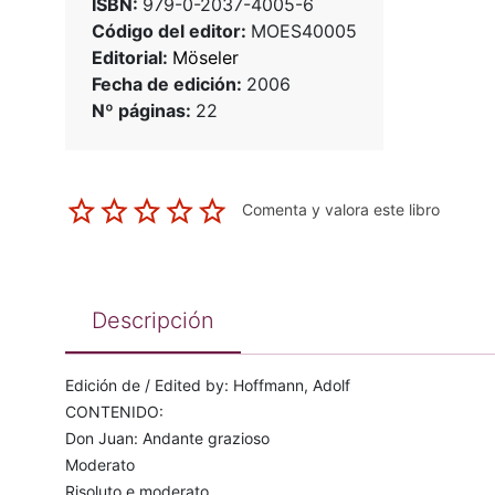
ISBN:
979-0-2037-4005-6
Código del editor:
MOES40005
Editorial:
Möseler
Fecha de edición:
2006
Nº páginas:
22
Comenta y valora este libro
Descripción
Edición de / Edited by: Hoffmann, Adolf
CONTENIDO:
Don Juan: Andante grazioso
Moderato
Risoluto e moderato