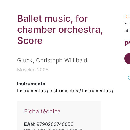
Ballet music, for
Di
Si
chamber orchestra,
li
Score
P
Gluck, Christoph Willibald
Möseler. 2006
Instrumento:
Instrumentos
/
Instrumentos
/
Instrumentos
/
Ficha técnica
EAN:
9790203740056