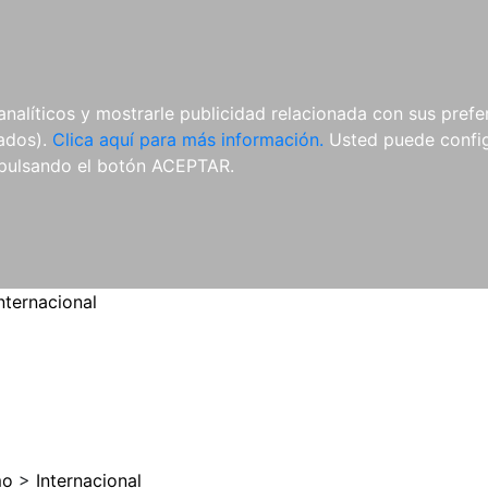
ES
ES
REVISTAS
CDS Y
MATERIAL
analíticos y mostrarle publicidad relacionada con sus prefer
DVDS
COMPLEMENTARIO
tados).
Clica aquí para más información.
Usted puede configu
pulsando el botón ACEPTAR.
nternacional
mo
>
Internacional