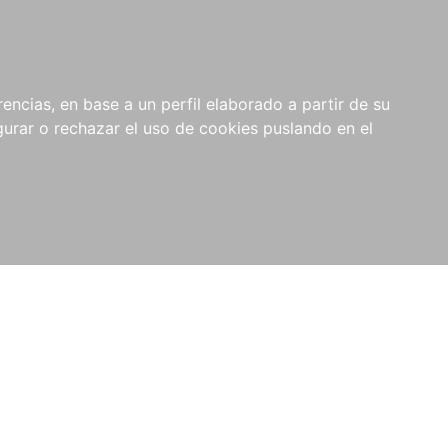
0
NOVEDADES
NOTICIAS
COMPRAS
encias, en base a un perfil elaborado a partir de su
INSTITUCIONALES
rar o rechazar el uso de cookies puslando en el