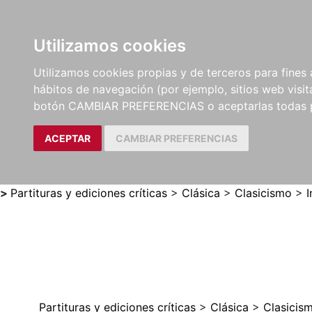
Utilizamos cookies
LIBROS
MÉTODOS Y
PARTITURAS Y EDICION
Utilizamos cookies propias y de terceros para fines 
EJERCICIOS
CRÍTICAS
hábitos de navegación (por ejemplo, sitios web visi
botón CAMBIAR PREFERENCIAS o aceptarlas todas 
ACEPTAR
CAMBIAR PREFERENCIAS
>
Partituras y ediciones críticas
>
Clásica
>
Clasicismo
>
I
Partituras y ediciones críticas
>
Clásica
>
Clasicis