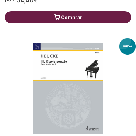
54,40€
PVP.
Comprar