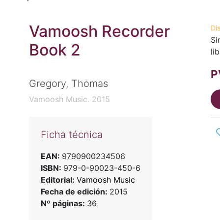
Vamoosh Recorder
Di
Si
Book 2
li
P
Gregory, Thomas
Vamoosh Music. 2015
Ficha técnica
EAN:
9790900234506
ISBN:
979-0-90023-450-6
Editorial:
Vamoosh Music
Fecha de edición:
2015
Nº páginas:
36