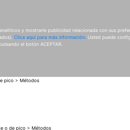
ES
ES
REVISTAS
CDS Y
MATERIAL
analíticos y mostrarle publicidad relacionada con sus prefer
DVDS
COMPLEMENTARIO
tados).
Clica aquí para más información.
Usted puede configu
pulsando el botón ACEPTAR.
de pico
>
Métodos
ce o de pico
>
Métodos