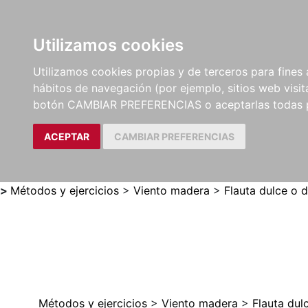
Utilizamos cookies
LIBROS
MÉTODOS Y
PARTITURAS Y EDICION
Utilizamos cookies propias y de terceros para fines 
EJERCICIOS
CRÍTICAS
hábitos de navegación (por ejemplo, sitios web visi
botón CAMBIAR PREFERENCIAS o aceptarlas todas 
ACEPTAR
CAMBIAR PREFERENCIAS
>
Métodos y ejercicios
>
Viento madera
>
Flauta dulce o 
Métodos y ejercicios
>
Viento madera
>
Flauta dul