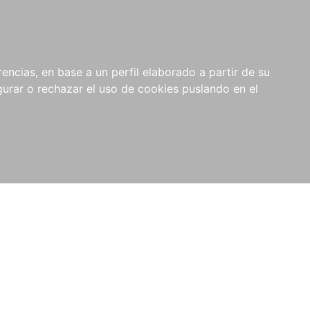
0
NOVEDADES
NOTICIAS
COMPRAS
encias, en base a un perfil elaborado a partir de su
INSTITUCIONALES
rar o rechazar el uso de cookies puslando en el