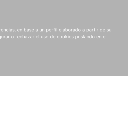
0
NOVEDADES
NOTICIAS
COMPRAS
encias, en base a un perfil elaborado a partir de su
INSTITUCIONALES
rar o rechazar el uso de cookies puslando en el