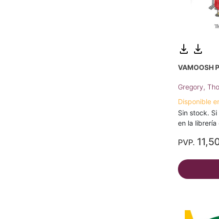
VAMOOSH P
Gregory, Th
Disponible e
Sin stock. Si
en la librerí
11,5
PVP.