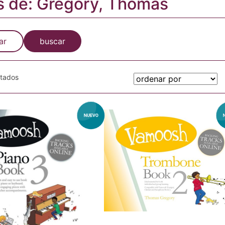
s de: Gregory, Thomas
ar
buscar
otados