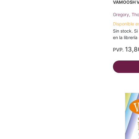
VAMOOSH VI
Gregory, Th
Disponible e
Sin stock. Si
en la librerí
13,8
PVP.