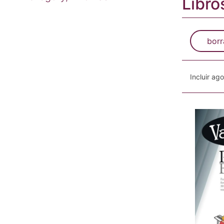
Libro
borr
Incluir ag