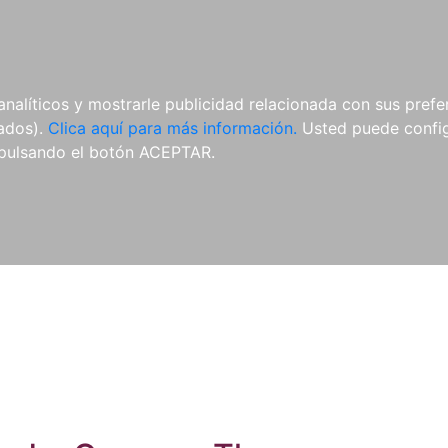
ES
ES
REVISTAS
CDS Y
MATERIAL
analíticos y mostrarle publicidad relacionada con sus prefer
DVDS
COMPLEMENTARIO
tados).
Clica aquí para más información.
Usted puede configu
pulsando el botón ACEPTAR.