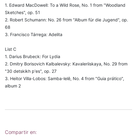
1. Edward MacDowell: To a Wild Rose, No. 1 from "Woodland
Sketches", op. 51
2. Robert Schumann: No. 26 from "Album für die Jugend", op.
68
3. Francisco Tárrega: Adelita
List C
1. Darius Brubeck: For Lydia
2. Dmitry Borisovich Kalbalevsky: Kavaleriiskaya, No. 29 from
"30 detskikh p'es", op. 27
3. Heitor Villa-Lobos: Samba-lelê, No. 4 from "Guia prático",
album 2
Compartir en: