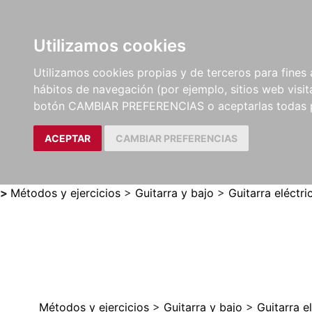
Utilizamos cookies
LIBROS
MÉTODOS Y
PARTITURAS Y EDICION
Utilizamos cookies propias y de terceros para fines 
EJERCICIOS
CRÍTICAS
hábitos de navegación (por ejemplo, sitios web visi
botón CAMBIAR PREFERENCIAS o aceptarlas todas 
ACEPTAR
CAMBIAR PREFERENCIAS
>
Métodos y ejercicios
>
Guitarra y bajo
>
Guitarra eléctri
Métodos y ejercicios
>
Guitarra y bajo
>
Guitarra e