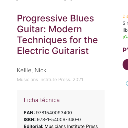
Progressive Blues
Di
Si
Guitar: Modern
li
Techniques for the
¡G
Electric Guitarist
P
Kellie, Nick
Musicians Institute Press. 2021
Ficha técnica
EAN:
9781540093400
ISBN:
978-1-54009-340-0
Editorial:
Musicians Institute Press