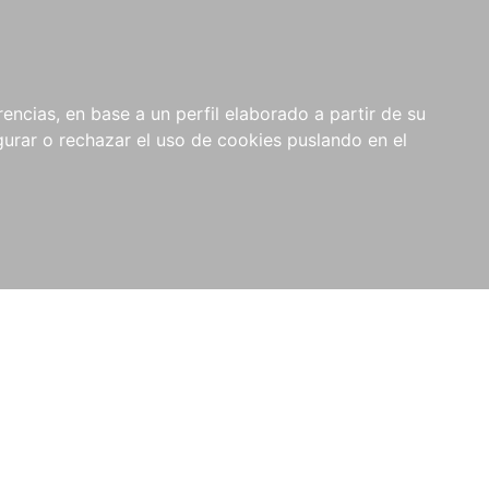
0
NOVEDADES
NOTICIAS
COMPRAS
encias, en base a un perfil elaborado a partir de su
INSTITUCIONALES
rar o rechazar el uso de cookies puslando en el