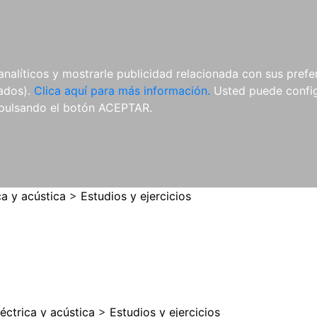
ES
ES
REVISTAS
CDS Y
MATERIAL
analíticos y mostrarle publicidad relacionada con sus prefer
DVDS
COMPLEMENTARIO
tados).
Clica aquí para más información.
Usted puede configu
pulsando el botón ACEPTAR.
ca y acústica
>
Estudios y ejercicios
léctrica y acústica
>
Estudios y ejercicios