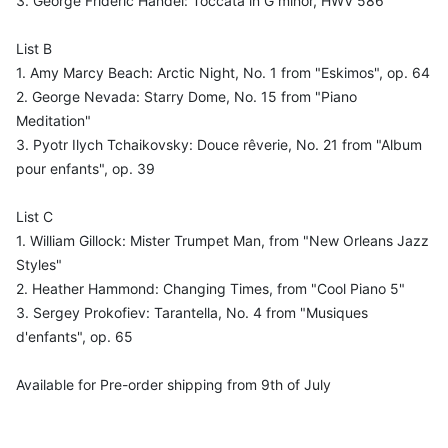
3. George Frideric Handel: Toccata in G minor, HWV 586
List B
1. Amy Marcy Beach: Arctic Night, No. 1 from "Eskimos", op. 64
2. George Nevada: Starry Dome, No. 15 from "Piano
Meditation"
3. Pyotr Ilych Tchaikovsky: Douce rêverie, No. 21 from "Album
pour enfants", op. 39
List C
1. William Gillock: Mister Trumpet Man, from "New Orleans Jazz
Styles"
2. Heather Hammond: Changing Times, from "Cool Piano 5"
3. Sergey Prokofiev: Tarantella, No. 4 from "Musiques
d'enfants", op. 65
Available for Pre-order shipping from 9th of July