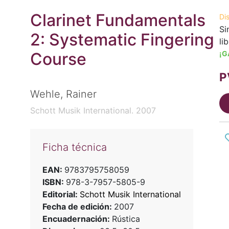
Clarinet Fundamentals
Di
Si
2: Systematic Fingering
li
Course
¡G
P
Wehle, Rainer
Schott Musik International. 2007
Ficha técnica
EAN:
9783795758059
ISBN:
978-3-7957-5805-9
Editorial:
Schott Musik International
Fecha de edición:
2007
Encuadernación:
Rústica