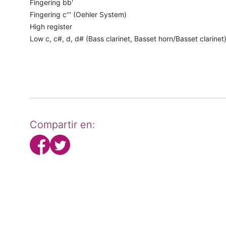
Fingering bb'
Fingering c''' (Oehler System)
High register
Low c, c#, d, d# (Bass clarinet, Basset horn/Basset clarinet
Compartir en: