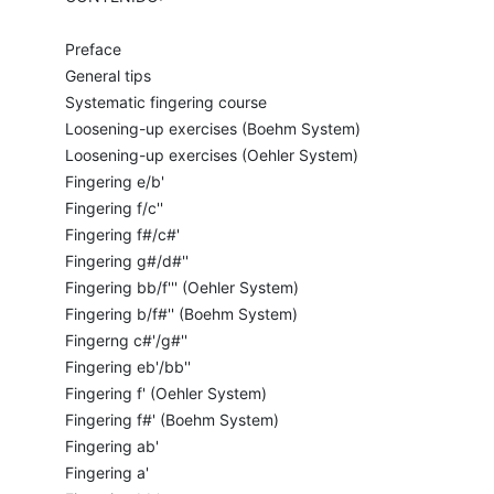
Preface
General tips
Systematic fingering course
Loosening-up exercises (Boehm System)
Loosening-up exercises (Oehler System)
Fingering e/b'
Fingering f/c''
Fingering f#/c#'
Fingering g#/d#''
Fingering bb/f''' (Oehler System)
Fingering b/f#'' (Boehm System)
Fingerng c#'/g#''
Fingering eb'/bb''
Fingering f' (Oehler System)
Fingering f#' (Boehm System)
Fingering ab'
Fingering a'