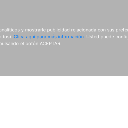
ES
ES
REVISTAS
CDS Y
MATERIAL
analíticos y mostrarle publicidad relacionada con sus prefer
DVDS
COMPLEMENTARIO
tados).
Clica aquí para más información.
Usted puede configu
pulsando el botón ACEPTAR.