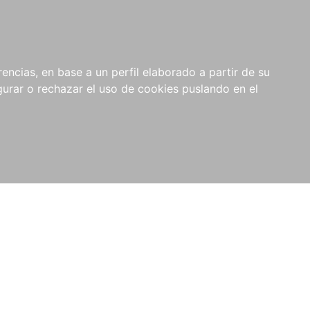
0
NOVEDADES
NOTICIAS
COMPRAS
encias, en base a un perfil elaborado a partir de su
INSTITUCIONALES
rar o rechazar el uso de cookies puslando en el