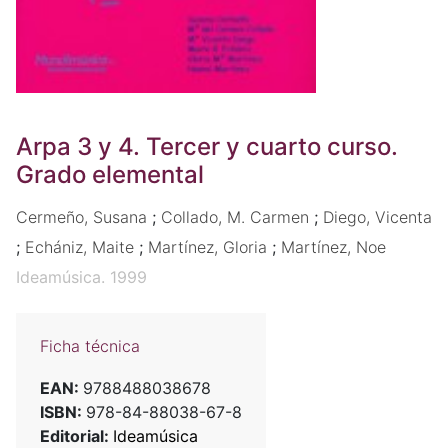
Arpa 3 y 4. Tercer y cuarto curso.
Grado elemental
Cermeño, Susana
;
Collado, M. Carmen
;
Diego, Vicenta
;
Echániz, Maite
;
Martínez, Gloria
;
Martínez, Noe
Ideamúsica. 1999
Ficha técnica
EAN:
9788488038678
ISBN:
978-84-88038-67-8
Editorial:
Ideamúsica