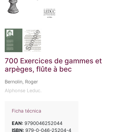
700 Exercices de gammes et
arpèges, flûte à bec
Bernolin, Roger
Alphonse Leduc.
Ficha técnica
EAN:
9790046252044
ISBN:
979-0-046-25204-4