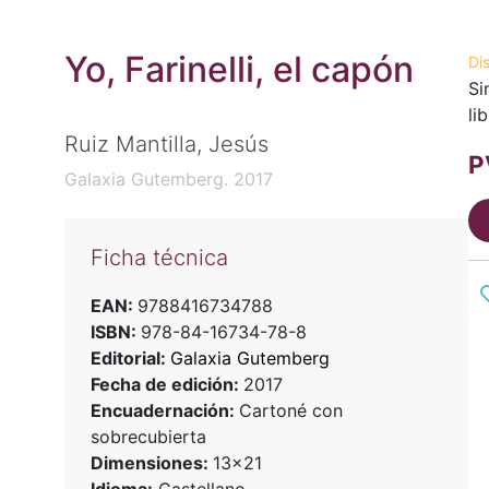
Yo, Farinelli, el capón
Di
Si
li
Ruiz Mantilla, Jesús
P
Galaxia Gutemberg. 2017
Ficha técnica
EAN:
9788416734788
ISBN:
978-84-16734-78-8
Editorial:
Galaxia Gutemberg
Fecha de edición:
2017
Encuadernación:
Cartoné con
sobrecubierta
Dimensiones:
13x21