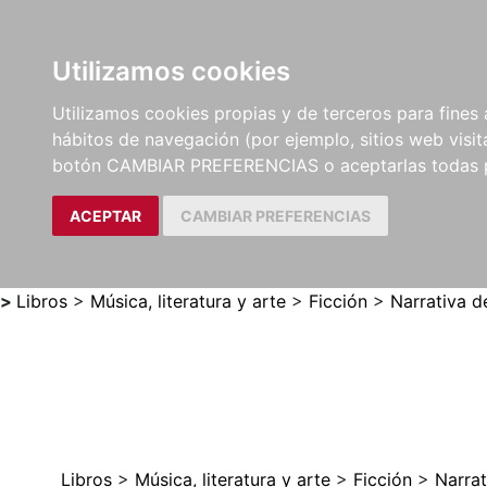
Utilizamos cookies
LIBROS
MÉTODOS Y
PARTITURAS Y EDICION
Utilizamos cookies propias y de terceros para fines 
EJERCICIOS
CRÍTICAS
hábitos de navegación (por ejemplo, sitios web visi
botón CAMBIAR PREFERENCIAS o aceptarlas todas 
ACEPTAR
CAMBIAR PREFERENCIAS
>
Libros
>
Música, literatura y arte
>
Ficción
>
Narrativa d
Libros
>
Música, literatura y arte
>
Ficción
>
Narrat