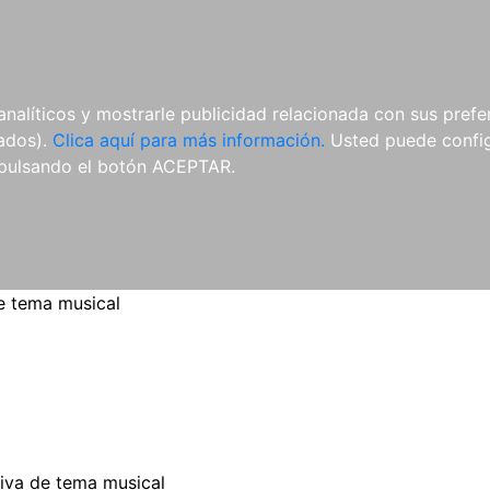
ES
ES
REVISTAS
CDS Y
MATERIAL
analíticos y mostrarle publicidad relacionada con sus prefer
DVDS
COMPLEMENTARIO
tados).
Clica aquí para más información.
Usted puede configu
pulsando el botón ACEPTAR.
e tema musical
iva de tema musical