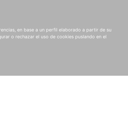
0
NOVEDADES
NOTICIAS
COMPRAS
encias, en base a un perfil elaborado a partir de su
INSTITUCIONALES
rar o rechazar el uso de cookies puslando en el