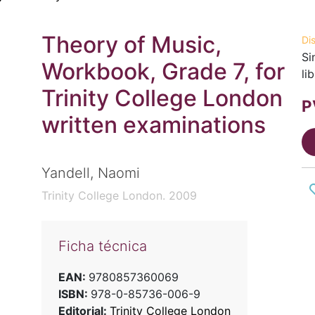
Theory of Music,
Di
Si
Workbook, Grade 7, for
li
Trinity College London
P
written examinations
Yandell, Naomi
Trinity College London. 2009
Ficha técnica
EAN:
9780857360069
ISBN:
978-0-85736-006-9
Editorial:
Trinity College London