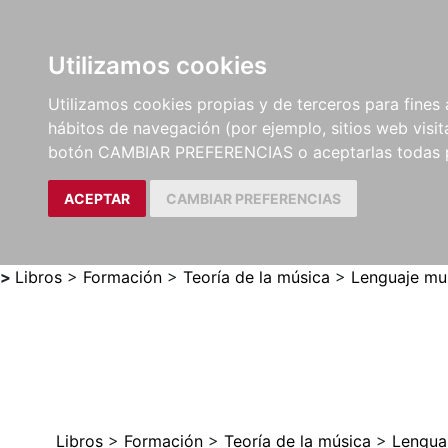
Utilizamos cookies
LIBROS
MÉTODOS Y
PARTITURAS Y EDICION
Utilizamos cookies propias y de terceros para fines 
EJERCICIOS
CRÍTICAS
hábitos de navegación (por ejemplo, sitios web visi
botón CAMBIAR PREFERENCIAS o aceptarlas todas 
ACEPTAR
CAMBIAR PREFERENCIAS
>
Libros
>
Formación
>
Teoría de la música
>
Lenguaje mus
Libros
>
Formación
>
Teoría de la música
>
Lenguaj