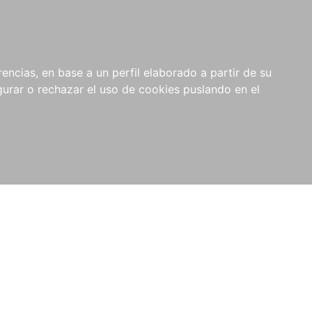
0
NOVEDADES
NOTICIAS
COMPRAS
encias, en base a un perfil elaborado a partir de su
INSTITUCIONALES
rar o rechazar el uso de cookies puslando en el