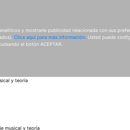
ES
ES
REVISTAS
CDS Y
MATERIAL
analíticos y mostrarle publicidad relacionada con sus prefer
DVDS
COMPLEMENTARIO
tados).
Clica aquí para más información.
Usted puede configu
pulsando el botón ACEPTAR.
ical y teoría
e musical y teoría