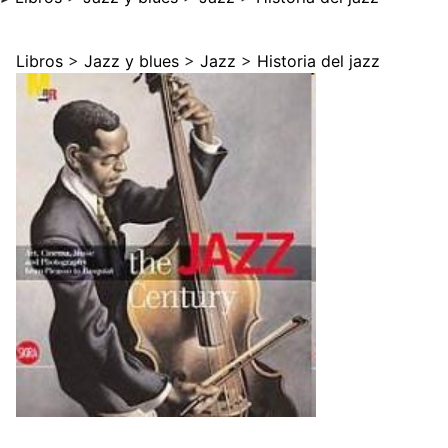
Libros
>
Jazz y blues
>
Jazz
>
Historia del jazz