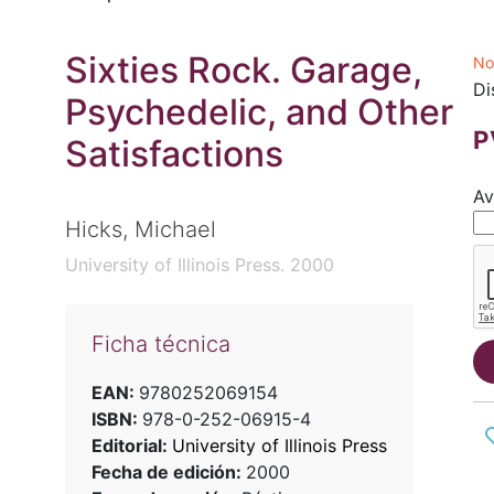
Sixties Rock. Garage,
No
Di
Psychedelic, and Other
P
Satisfactions
Av
Hicks, Michael
University of Illinois Press. 2000
Ficha técnica
EAN:
9780252069154
ISBN:
978-0-252-06915-4
Editorial:
University of Illinois Press
Fecha de edición:
2000