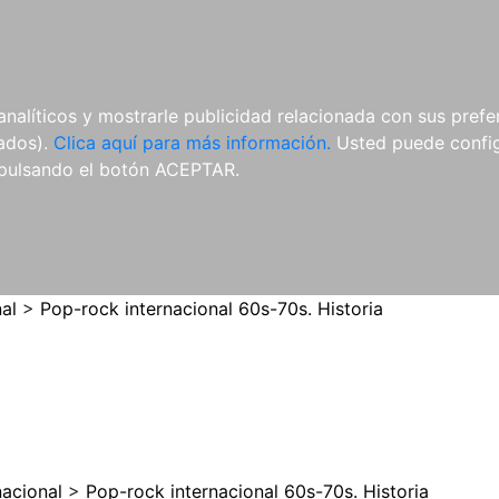
ES
ES
REVISTAS
CDS Y
MATERIAL
analíticos y mostrarle publicidad relacionada con sus prefer
DVDS
COMPLEMENTARIO
tados).
Clica aquí para más información.
Usted puede configu
pulsando el botón ACEPTAR.
al
>
Pop-rock internacional 60s-70s. Historia
nacional
>
Pop-rock internacional 60s-70s. Historia