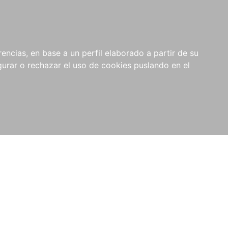
0
NOVEDADES
NOTICIAS
COMPRAS
encias, en base a un perfil elaborado a partir de su
INSTITUCIONALES
rar o rechazar el uso de cookies puslando en el