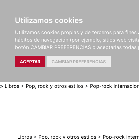
Utilizamos cookies
LIBROS
MÉTODOS Y
PARTITURAS Y EDICION
Utilizamos cookies propias y de terceros para fines 
EJERCICIOS
CRÍTICAS
hábitos de navegación (por ejemplo, sitios web visi
botón CAMBIAR PREFERENCIAS o aceptarlas todas 
ACEPTAR
CAMBIAR PREFERENCIAS
>
Libros
>
Pop, rock y otros estilos
>
Pop-rock internacion
Libros
>
Pop, rock y otros estilos
>
Pop-rock inter