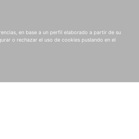
0
NOVEDADES
NOTICIAS
COMPRAS
encias, en base a un perfil elaborado a partir de su
INSTITUCIONALES
rar o rechazar el uso de cookies puslando en el