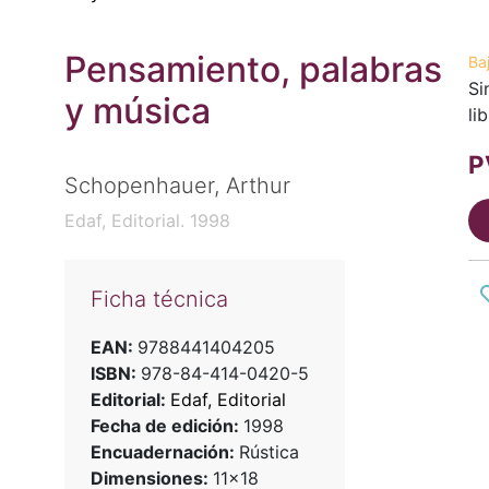
Pensamiento, palabras
Ba
Si
y música
li
P
Schopenhauer, Arthur
Edaf, Editorial. 1998
Ficha técnica
EAN:
9788441404205
ISBN:
978-84-414-0420-5
Editorial:
Edaf, Editorial
Fecha de edición:
1998
Encuadernación:
Rústica
Dimensiones:
11x18