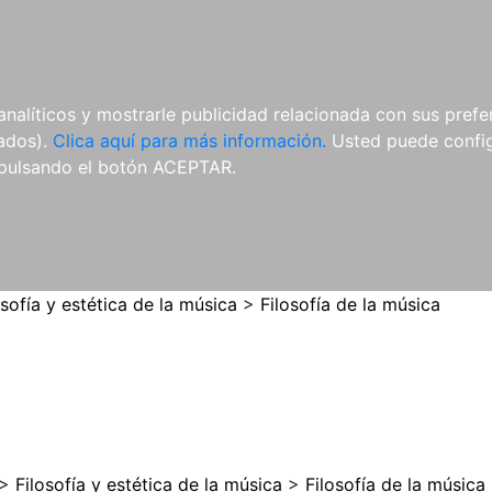
ES
ES
REVISTAS
CDS Y
MATERIAL
analíticos y mostrarle publicidad relacionada con sus prefer
DVDS
COMPLEMENTARIO
tados).
Clica aquí para más información.
Usted puede configu
pulsando el botón ACEPTAR.
osofía y estética de la música
>
Filosofía de la música
>
Filosofía y estética de la música
>
Filosofía de la música