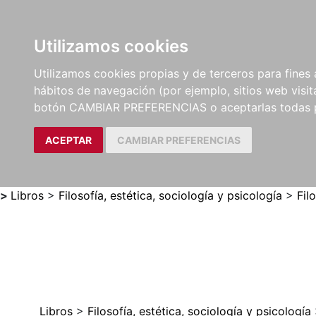
Utilizamos cookies
LIBROS
MÉTODOS Y
PARTITURAS Y EDICION
Utilizamos cookies propias y de terceros para fines 
EJERCICIOS
CRÍTICAS
hábitos de navegación (por ejemplo, sitios web visi
botón CAMBIAR PREFERENCIAS o aceptarlas todas 
ACEPTAR
CAMBIAR PREFERENCIAS
>
Libros
>
Filosofía, estética, sociología y psicología
>
Fil
Libros
>
Filosofía, estética, sociología y psicología