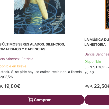
LA MÚSICA D
S ÚLTIMOS SERES ALADOS. SILENCIOS,
LA HISTORIA
OMATISMOS Y CADENCIAS
García Sánchez,
cía Sánchez, Patricia
Disponible
ponible en breve
5 EN STOCK - d
 stock. Si se pide hoy, se estima recibir en la librería
20:40
12/08/26
19,80€
22,50
P.
PVP.
Comprar