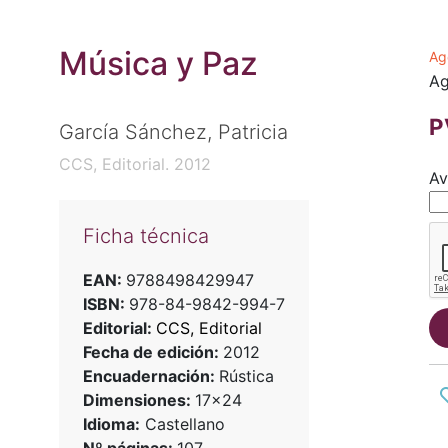
Música y Paz
Ag
Ag
P
García Sánchez, Patricia
CCS, Editorial. 2012
Av
Ficha técnica
EAN:
9788498429947
ISBN:
978-84-9842-994-7
Editorial:
CCS, Editorial
Fecha de edición:
2012
Encuadernación:
Rústica
Dimensiones:
17x24
Idioma:
Castellano