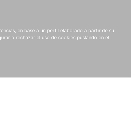
0
NOVEDADES
NOTICIAS
COMPRAS
encias, en base a un perfil elaborado a partir de su
INSTITUCIONALES
rar o rechazar el uso de cookies puslando en el