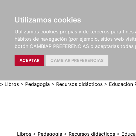
Utilizamos cookies
LIBROS
MÉTODOS Y
PARTITURAS Y EDICION
Utilizamos cookies propias y de terceros para fines 
EJERCICIOS
CRÍTICAS
hábitos de navegación (por ejemplo, sitios web visi
botón CAMBIAR PREFERENCIAS o aceptarlas todas 
ACEPTAR
CAMBIAR PREFERENCIAS
>
Libros
>
Pedagogía
>
Recursos didácticos
>
Educación P
Libros
>
Pedagogía
>
Recursos didácticos
>
Educac