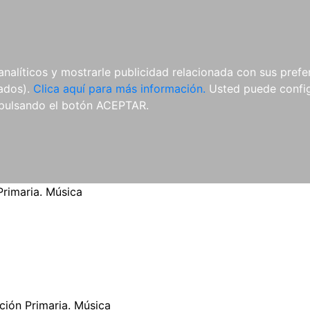
ES
ES
REVISTAS
CDS Y
MATERIAL
analíticos y mostrarle publicidad relacionada con sus prefer
DVDS
COMPLEMENTARIO
tados).
Clica aquí para más información.
Usted puede configu
pulsando el botón ACEPTAR.
rimaria. Música
ión Primaria. Música