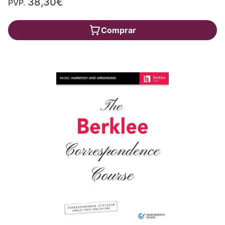
38,30€
PVP.
Comprar