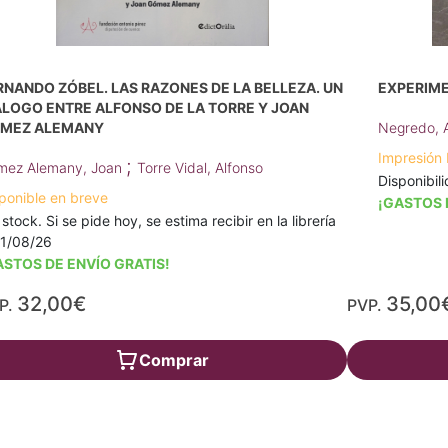
RNANDO ZÓBEL. LAS RAZONES DE LA BELLEZA. UN
EXPERIM
ÁLOGO ENTRE ALFONSO DE LA TORRE Y JOAN
MEZ ALEMANY
Negredo, A
Impresión
;
mez Alemany, Joan
Torre Vidal, Alfonso
Disponibili
ponible en breve
¡GASTOS 
 stock. Si se pide hoy, se estima recibir en la librería
11/08/26
ASTOS DE ENVÍO GRATIS!
32,00€
35,00
P.
PVP.
Comprar