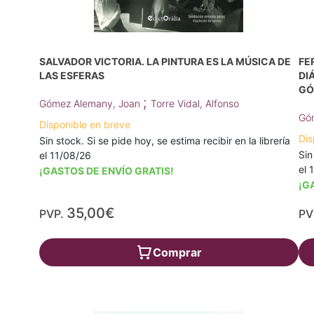
SALVADOR VICTORIA. LA PINTURA ES LA MÚSICA DE
FE
LAS ESFERAS
DI
GÓ
;
Gómez Alemany, Joan
Torre Vidal, Alfonso
Gó
Disponible en breve
Dis
Sin stock. Si se pide hoy, se estima recibir en la librería
Sin
el 11/08/26
el 
¡GASTOS DE ENVÍO GRATIS!
¡G
35,00€
PVP.
PV
Comprar