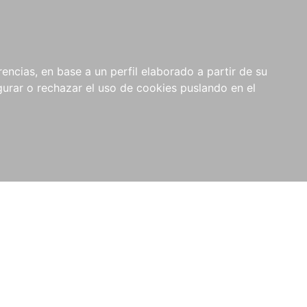
0
NOVEDADES
NOTICIAS
COMPRAS
encias, en base a un perfil elaborado a partir de su
INSTITUCIONALES
rar o rechazar el uso de cookies puslando en el