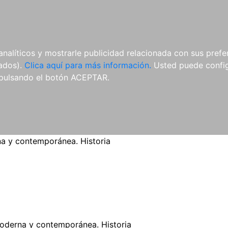
ES
ES
REVISTAS
CDS Y
MATERIAL
analíticos y mostrarle publicidad relacionada con sus prefer
DVDS
COMPLEMENTARIO
tados).
Clica aquí para más información.
Usted puede configu
pulsando el botón ACEPTAR.
 y contemporánea. Historia
derna y contemporánea. Historia