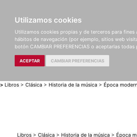
Utilizamos cookies
LIBROS
MÉTODOS Y
PARTITURAS Y EDICION
Utilizamos cookies propias y de terceros para fines 
EJERCICIOS
CRÍTICAS
hábitos de navegación (por ejemplo, sitios web visi
botón CAMBIAR PREFERENCIAS o aceptarlas todas 
ACEPTAR
CAMBIAR PREFERENCIAS
>
Libros
>
Clásica
>
Historia de la música
>
Época moderna
Libros
>
Clásica
>
Historia de la música
>
Época mo