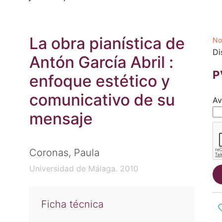
La obra pianística de
No
Di
Antón García Abril :
P
enfoque estético y
comunicativo de su
Av
mensaje
Coronas, Paula
Universidad de Málaga. 2010
Ficha técnica