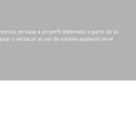
0
NOVEDADES
NOTICIAS
COMPRAS
encias, en base a un perfil elaborado a partir de su
INSTITUCIONALES
rar o rechazar el uso de cookies puslando en el