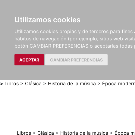
Utilizamos cookies
LIBROS
MÉTODOS Y
PARTITURAS Y EDICION
Utilizamos cookies propias y de terceros para fines 
EJERCICIOS
CRÍTICAS
hábitos de navegación (por ejemplo, sitios web visi
botón CAMBIAR PREFERENCIAS o aceptarlas todas 
ACEPTAR
CAMBIAR PREFERENCIAS
>
Libros
>
Clásica
>
Historia de la música
>
Época moderna
Libros
>
Clásica
>
Historia de la música
>
Época mo