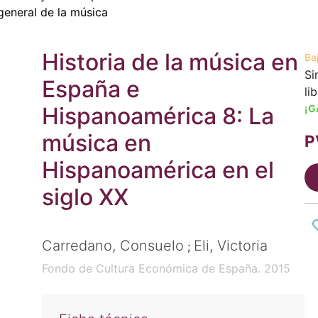
 general de la música
Historia de la música en
Ba
Si
España e
li
Hispanoamérica 8: La
¡G
música en
P
Hispanoamérica en el
siglo XX
Carredano, Consuelo
Eli, Victoria
;
Fondo de Cultura Económica de España. 2015