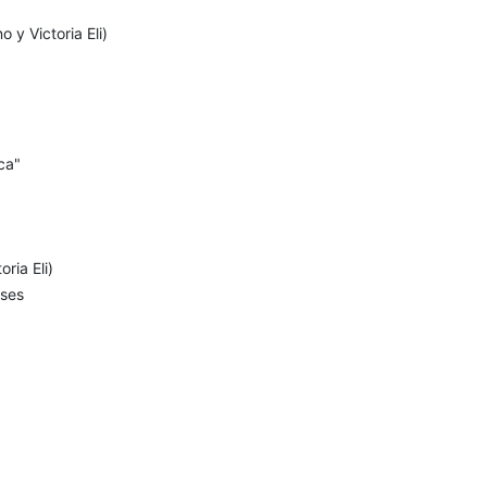
 y Victoria Eli)
ca"
ria Eli)
nses