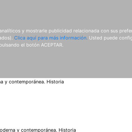
ES
ES
REVISTAS
CDS Y
MATERIAL
analíticos y mostrarle publicidad relacionada con sus prefer
DVDS
COMPLEMENTARIO
tados).
Clica aquí para más información.
Usted puede configu
pulsando el botón ACEPTAR.
 y contemporánea. Historia
derna y contemporánea. Historia