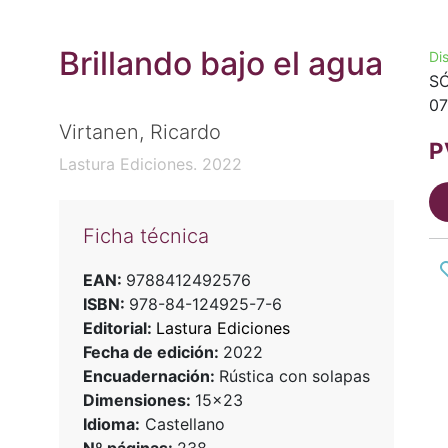
Brillando bajo el agua
Di
SÓ
07
Virtanen, Ricardo
P
Lastura Ediciones. 2022
Ficha técnica
EAN:
9788412492576
ISBN:
978-84-124925-7-6
Editorial:
Lastura Ediciones
Fecha de edición:
2022
Encuadernación:
Rústica con solapas
Dimensiones:
15x23
Idioma:
Castellano