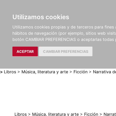
Utilizamos cookies
LIBROS
MÉTODOS Y
PARTITURAS Y EDICION
Utilizamos cookies propias y de terceros para fines 
EJERCICIOS
CRÍTICAS
hábitos de navegación (por ejemplo, sitios web visi
botón CAMBIAR PREFERENCIAS o aceptarlas todas 
ACEPTAR
CAMBIAR PREFERENCIAS
>
Libros
>
Música, literatura y arte
>
Ficción
>
Narrativa d
Libros
>
Música, literatura y arte
>
Ficción
>
Narrat