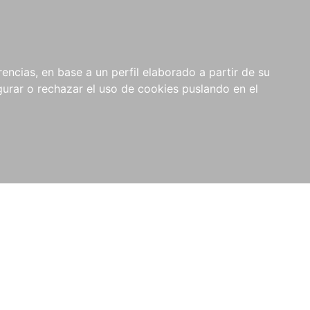
0
NOVEDADES
NOTICIAS
COMPRAS
encias, en base a un perfil elaborado a partir de su
INSTITUCIONALES
rar o rechazar el uso de cookies puslando en el