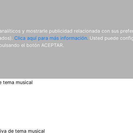
ES
ES
REVISTAS
CDS Y
MATERIAL
analíticos y mostrarle publicidad relacionada con sus prefer
DVDS
COMPLEMENTARIO
tados).
Clica aquí para más información.
Usted puede configu
pulsando el botón ACEPTAR.
e tema musical
iva de tema musical