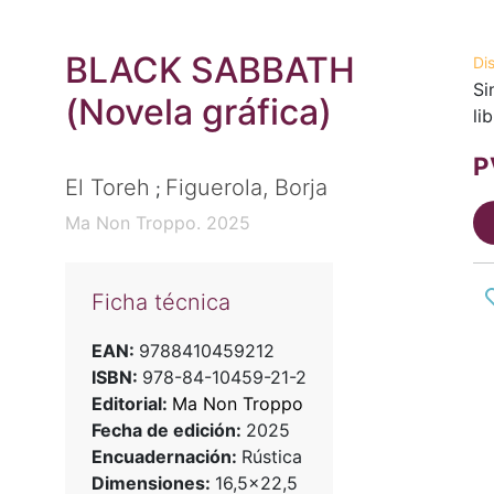
BLACK SABBATH
Di
Si
(Novela gráfica)
li
P
El Toreh
Figuerola, Borja
;
Ma Non Troppo. 2025
Ficha técnica
EAN:
9788410459212
ISBN:
978-84-10459-21-2
Editorial:
Ma Non Troppo
Fecha de edición:
2025
Encuadernación:
Rústica
Dimensiones:
16,5x22,5