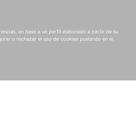
0
NOVEDADES
NOTICIAS
COMPRAS
encias, en base a un perfil elaborado a partir de su
INSTITUCIONALES
rar o rechazar el uso de cookies puslando en el