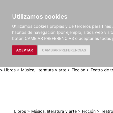
Utilizamos cookies
LIBROS
MÉTODOS Y
PARTITURAS Y EDICION
Utilizamos cookies propias y de terceros para fines 
EJERCICIOS
CRÍTICAS
hábitos de navegación (por ejemplo, sitios web visi
botón CAMBIAR PREFERENCIAS o aceptarlas todas 
ACEPTAR
CAMBIAR PREFERENCIAS
>
Libros
>
Música, literatura y arte
>
Ficción
>
Teatro de t
Libros
>
Música, literatura y arte
>
Ficción
>
Teatr