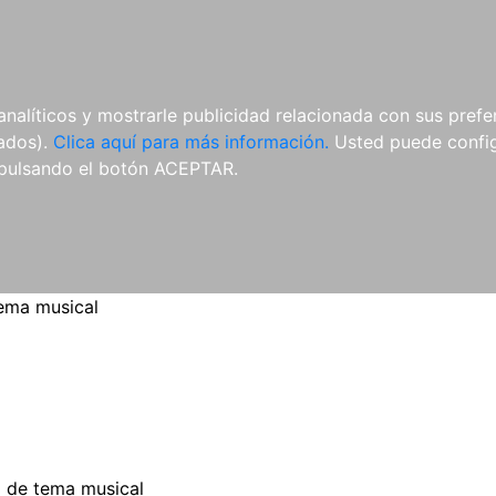
ES
ES
REVISTAS
CDS Y
MATERIAL
analíticos y mostrarle publicidad relacionada con sus prefer
DVDS
COMPLEMENTARIO
tados).
Clica aquí para más información.
Usted puede configu
pulsando el botón ACEPTAR.
ema musical
o de tema musical