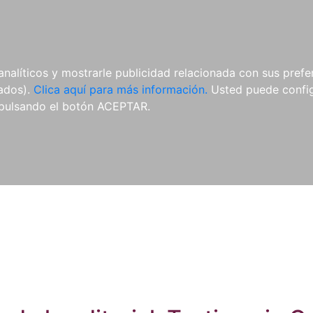
ES
ES
REVISTAS
CDS Y
MATERIAL
analíticos y mostrarle publicidad relacionada con sus prefer
DVDS
COMPLEMENTARIO
tados).
Clica aquí para más información.
Usted puede configu
pulsando el botón ACEPTAR.