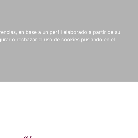
0
NOVEDADES
NOTICIAS
COMPRAS
encias, en base a un perfil elaborado a partir de su
INSTITUCIONALES
rar o rechazar el uso de cookies puslando en el