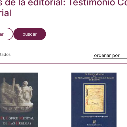
s de la editorial: Testimonio 
ial
ar
buscar
otados