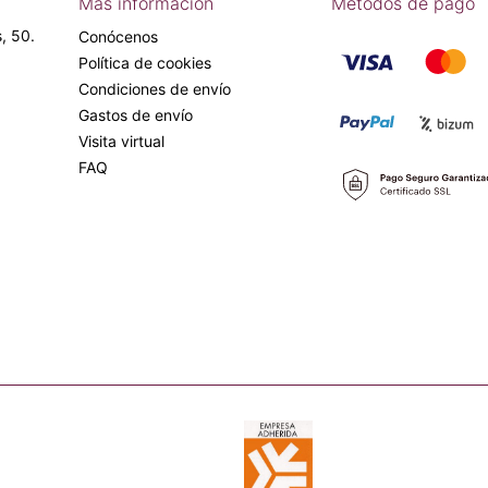
Más información
Métodos de pago
, 50.
Conócenos
Política de cookies
Condiciones de envío
Gastos de envío
Visita virtual
FAQ