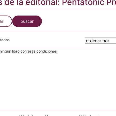
s de la editorial: Pentatonic P
ar
buscar
otados
ingún libro con esas condiciones