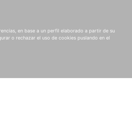
0
NOVEDADES
NOTICIAS
COMPRAS
encias, en base a un perfil elaborado a partir de su
INSTITUCIONALES
rar o rechazar el uso de cookies puslando en el