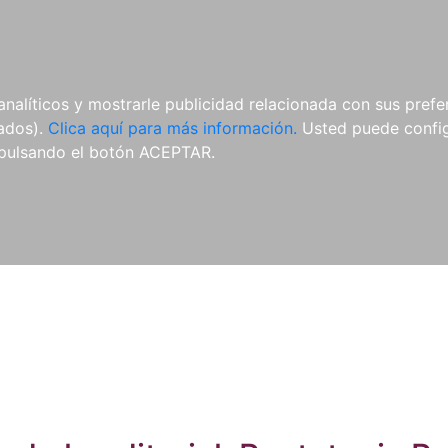
ES
ES
REVISTAS
CDS Y
MATERIAL
analíticos y mostrarle publicidad relacionada con sus prefer
DVDS
COMPLEMENTARIO
tados).
Clica aquí para más información.
Usted puede configu
pulsando el botón ACEPTAR.