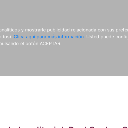
ES
ES
REVISTAS
CDS Y
MATERIAL
analíticos y mostrarle publicidad relacionada con sus prefer
DVDS
COMPLEMENTARIO
tados).
Clica aquí para más información.
Usted puede configu
pulsando el botón ACEPTAR.