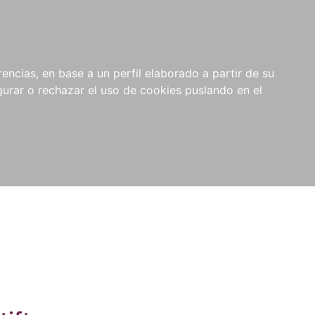
0
NOVEDADES
NOTICIAS
COMPRAS
encias, en base a un perfil elaborado a partir de su
INSTITUCIONALES
rar o rechazar el uso de cookies puslando en el