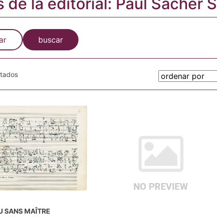
s de la editorial: Paul Sacher 
ar
buscar
otados
U SANS MAÎTRE