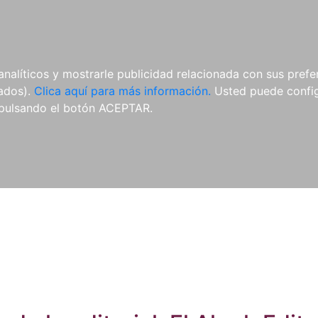
ES
ES
REVISTAS
CDS Y
MATERIAL
analíticos y mostrarle publicidad relacionada con sus prefer
DVDS
COMPLEMENTARIO
tados).
Clica aquí para más información.
Usted puede configu
pulsando el botón ACEPTAR.