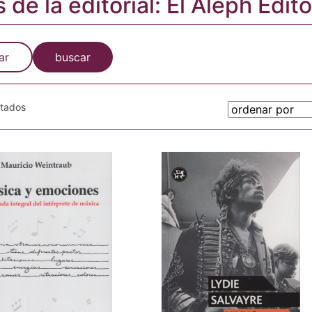
s de la editorial: El Aleph Edit
ar
buscar
otados