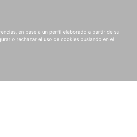
0
NOVEDADES
NOTICIAS
COMPRAS
encias, en base a un perfil elaborado a partir de su
INSTITUCIONALES
rar o rechazar el uso de cookies puslando en el