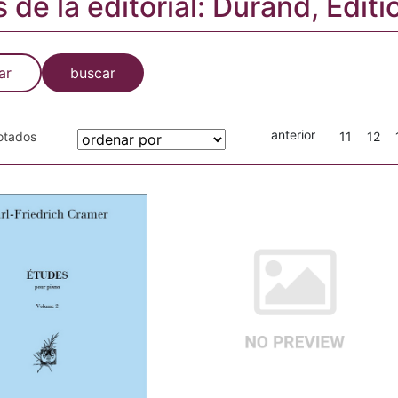
s de la editorial: Durand, Editi
ar
buscar
anterior
gotados
11
12