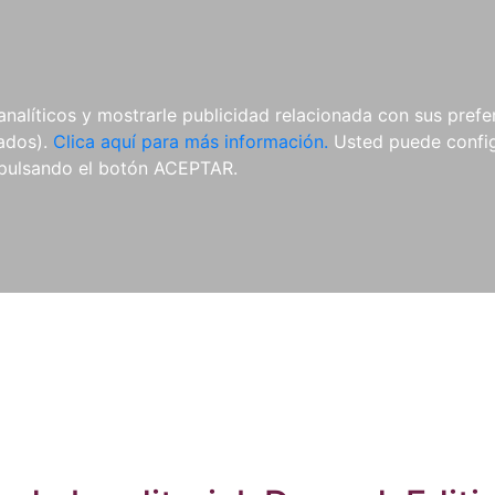
ES
ES
REVISTAS
CDS Y
MATERIAL
analíticos y mostrarle publicidad relacionada con sus prefer
DVDS
COMPLEMENTARIO
tados).
Clica aquí para más información.
Usted puede configu
pulsando el botón ACEPTAR.