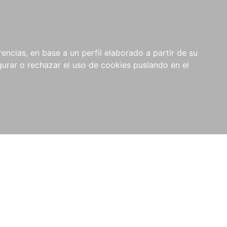
0
NOVEDADES
NOTICIAS
COMPRAS
encias, en base a un perfil elaborado a partir de su
INSTITUCIONALES
rar o rechazar el uso de cookies puslando en el