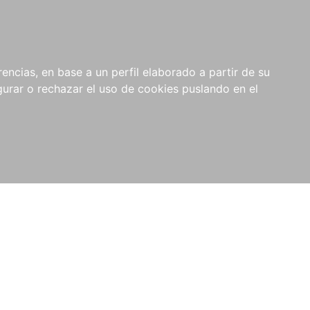
0
NOVEDADES
NOTICIAS
COMPRAS
encias, en base a un perfil elaborado a partir de su
INSTITUCIONALES
rar o rechazar el uso de cookies puslando en el