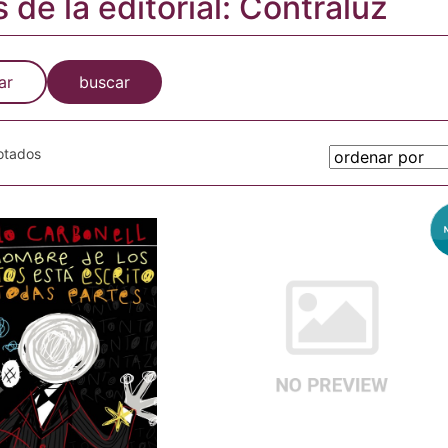
s de la editorial: Contraluz
ar
buscar
gotados