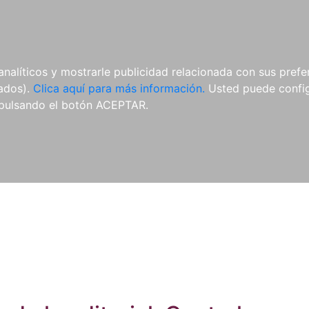
ES
ES
REVISTAS
CDS Y
MATERIAL
analíticos y mostrarle publicidad relacionada con sus prefer
DVDS
COMPLEMENTARIO
tados).
Clica aquí para más información.
Usted puede configu
pulsando el botón ACEPTAR.